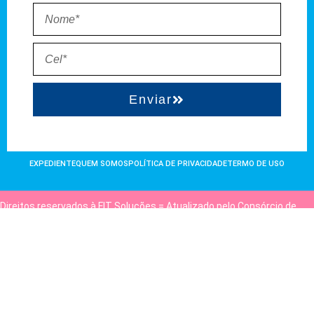
Enviar
EXPEDIENTE
QUEM SOMOS
POLÍTICA DE PRIVACIDADE
TERMO DE USO
Direitos reservados à FIT Soluções = Atualizado pelo Consórcio de
Agências: Kriativuz e Philadelphia = Hospedado em
hostgut.com.br