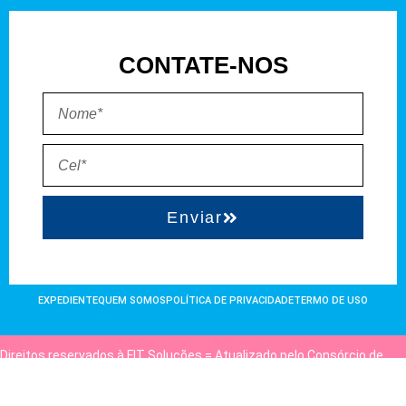
CONTATE-NOS
Enviar
EXPEDIENTE
QUEM SOMOS
POLÍTICA DE PRIVACIDADE
TERMO DE USO
Direitos reservados à FIT Soluções = Atualizado pelo Consórcio de
Agências: Kriativuz e Philadelphia = Hospedado em
hostgut.com.br