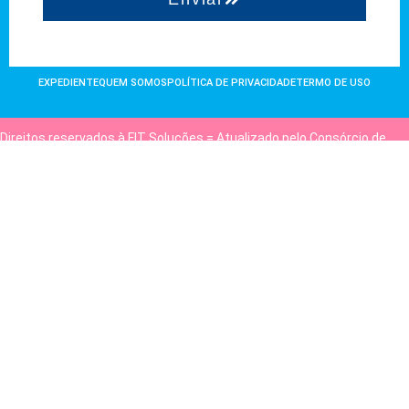
EXPEDIENTE
QUEM SOMOS
POLÍTICA DE PRIVACIDADE
TERMO DE USO
Direitos reservados à FIT Soluções = Atualizado pelo Consórcio de
Agências: Kriativuz e Philadelphia = Hospedado em
hostgut.com.br