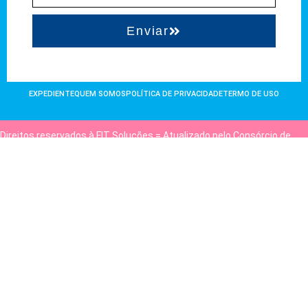
Enviar
EXPEDIENTE
QUEM SOMOS
POLÍTICA DE PRIVACIDADE
TERMO DE USO
Direitos reservados à FIT Soluções = Atualizado pelo Consórcio de
Agências: Kriativuz e Philadelphia = Hospedado em
hostgut.com.br