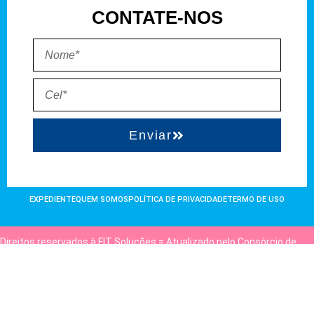
CONTATE-NOS
Enviar
EXPEDIENTE
QUEM SOMOS
POLÍTICA DE PRIVACIDADE
TERMO DE USO
Direitos reservados à FIT Soluções = Atualizado pelo Consórcio de
Agências: Kriativuz e Philadelphia = Hospedado em
hostgut.com.br