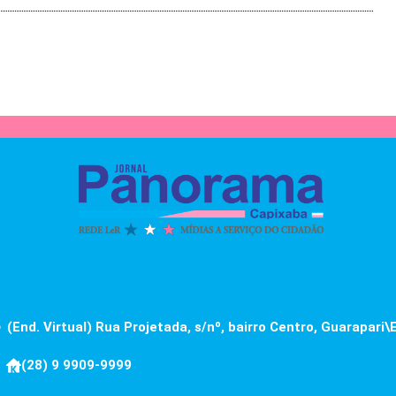
(End. Virtual) Rua Projetada, s/nº, bairro Centro, Guarapari\
(28) 9 9909-9999