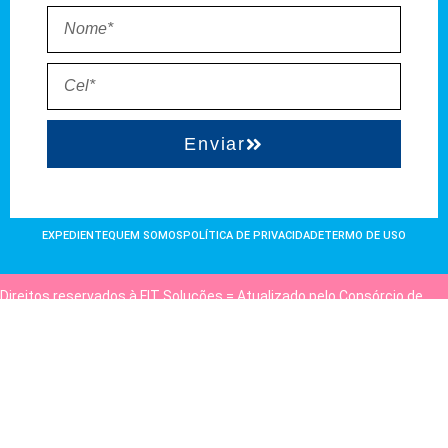
Enviar
EXPEDIENTE
QUEM SOMOS
POLÍTICA DE PRIVACIDADE
TERMO DE USO
Direitos reservados à FIT Soluções = Atualizado pelo Consórcio de
Agências: Kriativuz e Philadelphia = Hospedado em
hostgut.com.br