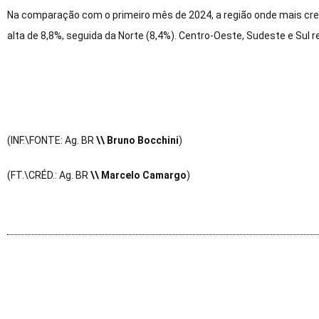
Na comparação com o primeiro mês de 2024, a região onde mais cres
alta de 8,8%, seguida da Norte (8,4%). Centro-Oeste, Sudeste e Sul 
(INF.\FONTE: Ag. BR
\\ Bruno Bocchini
)
(FT.\CRÉD.: Ag. BR
\\ Marcelo Camargo
)