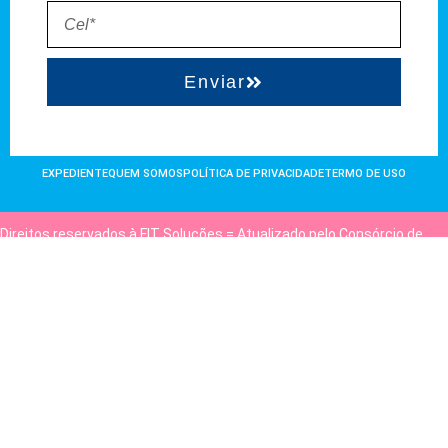
Enviar
EXPEDIENTE
QUEM SOMOS
POLÍTICA DE PRIVACIDADE
TERMO DE USO
Direitos reservados à FIT Soluções = Atualizado pelo Consórcio de
Agências: Kriativuz e Philadelphia = Hospedado em
hostgut.com.br