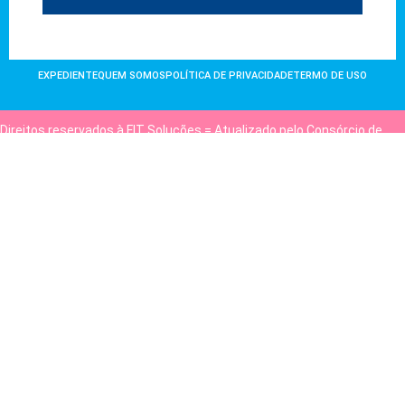
EXPEDIENTE
QUEM SOMOS
POLÍTICA DE PRIVACIDADE
TERMO DE USO
Direitos reservados à FIT Soluções = Atualizado pelo Consórcio de
Agências: Kriativuz e Philadelphia = Hospedado em
hostgut.com.br