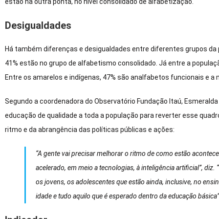
estão na outra ponta, no nível consolidado de alfabetização.
Desigualdades
Há também diferenças e desigualdades entre diferentes grupos da 
41% estão no grupo de alfabetismo consolidado. Já entre a popula
Entre os amarelos e indígenas, 47% são analfabetos funcionais e 
Segundo a coordenadora do Observatório Fundação Itaú, Esmeralda M
educação de qualidade a toda a população para reverter esse quadr
ritmo e da abrangência das políticas públicas e ações:
“A gente vai precisar melhorar o ritmo de como estão aconte
acelerado, em meio a tecnologias, à inteligência artificial”, di
os jovens, os adolescentes que estão ainda, inclusive, no en
idade e tudo aquilo que é esperado dentro da educação básica”