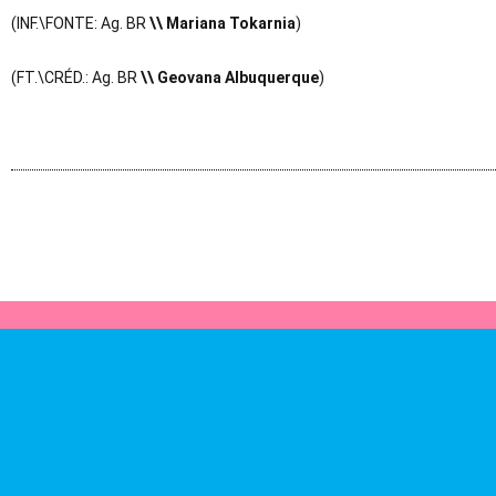
(INF.\FONTE: Ag. BR
\\ Mariana Tokarnia
)
(FT.\CRÉD.: Ag. BR
\\ Geovana Albuquerque
)