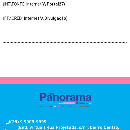
(INF.\FONTE: Internet
\
\ Portal27)
(FT.\CRÉD.: Internet
\
\ Divulgação)
(28) 9 9909-9999
(End. Virtual) Rua Projetada, s/nº, bairro Centro,