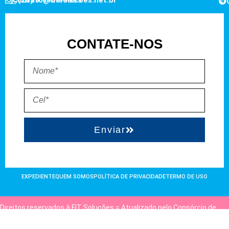
CONTATE-NOS
Enviar
EXPEDIENTE
QUEM SOMOS
POLÍTICA DE PRIVACIDADE
TERMO DE USO
Direitos reservados à FIT Soluções = Atualizado pelo Consórcio de
Agências: Kriativuz e Philadelphia = Hospedado em
hostgut.com.br