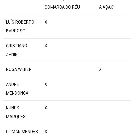
COMARCA DO RÉU
A AÇÃO
Table with 3 columns and 11 rows.
LUÍS ROBERTO
X
BARROSO
CRISTIANO
X
ZANIN
ROSA WEBER
X
ANDRÉ
X
MENDONÇA
NUNES
X
MARQUES
GILMAR MENDES
X