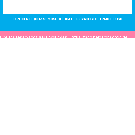
EXPEDIENTE
QUEM SOMOS
POLÍTICA DE PRIVACIDADE
TERMO DE USO
Direitos reservados à FIT Soluções = Atualizado pelo Consórcio de
Agências: Kriativuz e Philadelphia = Hospedado em
hostgut.com.br