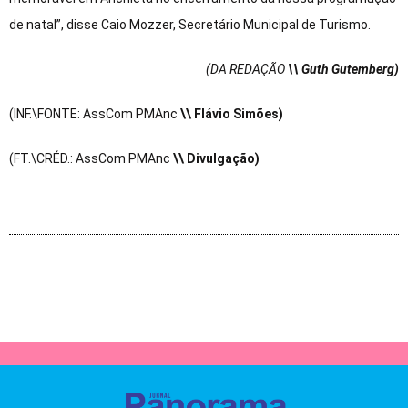
de natal”, disse Caio Mozzer, Secretário Municipal de Turismo.
(DA REDAÇÃO
\\ Guth Gutemberg)
(INF.\FONTE: AssCom PMAnc
\\ Flávio Simões)
(FT.\CRÉD.: AssCom PMAnc
\\ Divulgação)