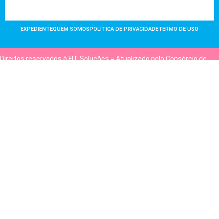
EXPEDIENTE
QUEM SOMOS
POLÍTICA DE PRIVACIDADE
TERMO DE USO
Direitos reservados à FIT Soluções = Atualizado pelo Consórcio de
Agências: Kriativuz e Philadelphia = Hospedado em
hostgut.com.br