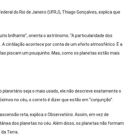
ederal do Rio de Janeiro (UFRJ), Thiago Gonçalves, explica que
ito brilhante”, orienta o astrônomo. “A particularidade dos
. A cintilação acontece por conta de um efeito atmosférico. É a
elas piscam um pouquinho. Mas, como os planetas estão mais
 planetário seja o mais usado, ele não descreve exatamente o
mos no céu, o correto é dizer que estão em “conjunção”.
scensão reta, explica o Observatório. Assim, em vez de
ultânea dos planetas no céu. Além disso, os planetas não formam
da Terra.