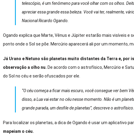
telescópio, é um fenômeno para você olhar com os olhos. Deita
apreciar essa grande essa beleza. Você vai ter, realmente, vário
Nacional Ricardo Ogando.
Ogando explica que Marte, Vênus e Júpiter estarão mais visíveis e s
ponto onde o Sol se põe. Mercúrio aparecerá ali por um momento, mas 
Já Urano e Netuno são planetas muito distantes da Terra e, por iss
observação a olho nu.
De acordo com o astrofísico, Mercúrio e Satu
do Sol no céu e serão ofuscados por ele.
“O céu começa a ficar mais escuro, você consegue ver bem Vên
disso, a Lua vai estar no céu nesse momento. Não é um planeta,
grande parada, um desfile de planetas”, descreve o astrofísico
Para localizar os planetas, a dica de Ogando é usar um aplicativo par
mapeiam o céu.