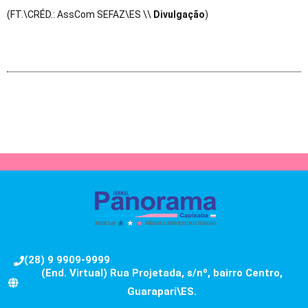
(FT.\CRÉD.: AssCom SEFAZ\ES \\
Divulgação
)
(28) 9 9909-9999
(End. Virtual) Rua Projetada, s/nº, bairro Centro,
Guarapari\ES.