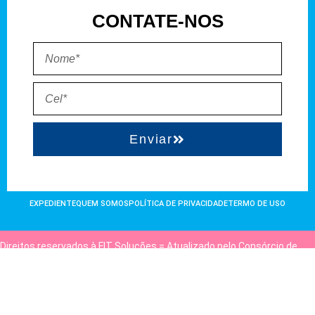
CONTATE-NOS
Enviar
EXPEDIENTE
QUEM SOMOS
POLÍTICA DE PRIVACIDADE
TERMO DE USO
Direitos reservados à FIT Soluções = Atualizado pelo Consórcio de
Agências: Kriativuz e Philadelphia = Hospedado em
hostgut.com.br