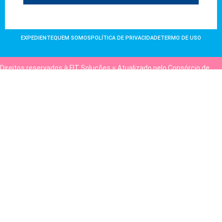
EXPEDIENTE
QUEM SOMOS
POLÍTICA DE PRIVACIDADE
TERMO DE USO
Direitos reservados à FIT Soluções = Atualizado pelo Consórcio de
Agências: Kriativuz e Philadelphia = Hospedado em
hostgut.com.br