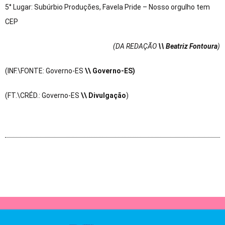
5° Lugar: Subúrbio Produções, Favela Pride – Nosso orgulho tem
CEP
(DA REDAÇÃO
\\ Beatriz Fontoura
)
(INF.\FONTE: Governo-ES
\\ Governo-ES
)
(FT.\CRÉD.: Governo-ES
\\ Divulgação
)