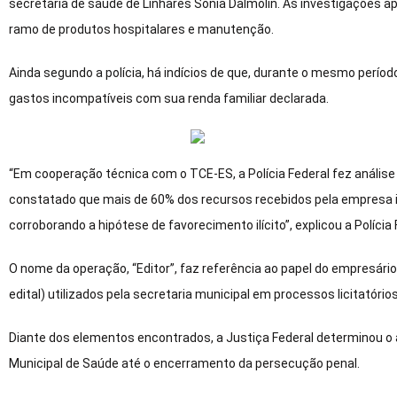
secretaria de saúde de Linhares Sônia Dalmolin. As investigações a
ramo de produtos hospitalares e manutenção.
Ainda segundo a polícia, há indícios de que, durante o mesmo perío
gastos incompatíveis com sua renda familiar declarada.
“Em cooperação técnica com o TCE-ES, a Polícia Federal fez anális
constatado que mais de 60% dos recursos recebidos pela empresa 
corroborando a hipótese de favorecimento ilícito”, explicou a Polícia 
O nome da operação, “Editor”, faz referência ao papel do empresár
edital) utilizados pela secretaria municipal em processos licitatór
Diante dos elementos encontrados, a Justiça Federal determinou o
Municipal de Saúde até o encerramento da persecução penal.