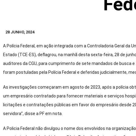
Fed
28 JUNHO, 2024
A Polícia Federal, em ação integrada com a Controladoria Geral da 
Estado (TCE-ES), deflagrou, na manhã desta sexta-feira, 28 de junho,
auditores da CGU, para cumprimento de sete mandados de busca e a
foram postuladas pela Polícia Federal e deferidas judicialmente, m
As investigações começaram em agosto de 2023, após a polícia obte
um empresário contratado para fornecer materiais e serviços hospit
licitações e contratações públicas em favor do empresário desde 
servidora”, disse a PF em nota.
A Policia Federal não divulgou o nome dos envolvidos na organizaçã