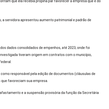
pontam que ela recebia propina par favorecer a empresa que é do
do, a servidora apresentou aumento patrimonial e padrão de
e dos dados consolidados de empenhos, até 2023, onde foi
investigada tiveram origem em contratos com o município,
Federal.
io como responsável pela edição de documentos (cláusulas de
ios que favoreciam sua empresa.
 afastamento e a suspensão provisória da função da Secretária