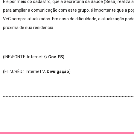
E é por meio do cadastro, que a Secretaria da Saúde (Sesa) realiza
para ampliar a comunicação com este grupo, é importante que a po
VeC sempre atualizados. Em caso de dificuldade, a atualização pode
próxima de sua residência.
(INF.\FONTE: Internet \\
Gov. ES
)
(FT.\CRÉD.: Internet \\
Divulgação
)