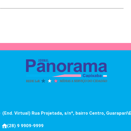
(End. Virtual) Rua Projetada, s/nº, bairro Centro, Guarapari\
(28) 9 9909-9999