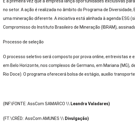
É a primeira vez que a empresa lança oportunidades exclusivas para
no setor. A ação é realizada no âmbito do Programa de Diversidade, E
uma mineração diferente. A iniciativa está alinhada à agenda ESG (si
Compromisso do Instituto Brasileiro de Mineração (IBRAM), assina
Processo de seleção
O processo seletivo será composto por prova online, entrevistas e 
em Belo Horizonte, nos complexos de Germano, em Mariana (MG), de
Rio Doce). O programa oferecerá bolsa de estágio, auxílio transport
(INF.\FONTE: AssCom SAMARCO \\
Leandra Valadares)
(FT.\CRÉD.: AssCom AMUNES \\
Divulgação)