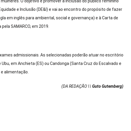
 mulheres. O objetivo é promover a inclusão do público feminino
quidade e Inclusão (DE&I) e vai ao encontro do propósito de fazer
gla em inglês para ambiental, social e governança) e à Carta de
da pela SAMARCO, em 2019.
exames admissionais. As selecionadas poderão atuar no escritório
 Ubu, em Anchieta (ES) ou Candonga (Santa Cruz do Escalvado e
e e alimentação.
(DA REDAÇÃO \\
Guto Gutemberg)