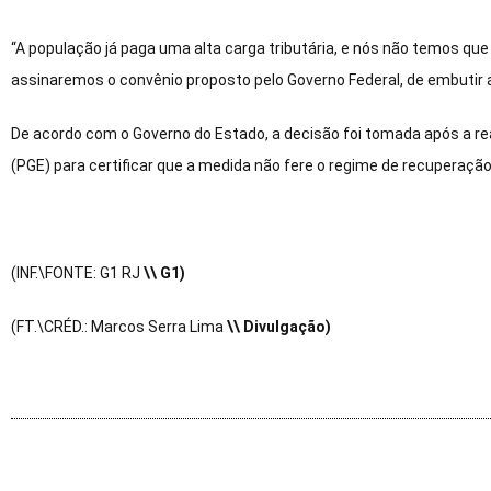
“A população já paga uma alta carga tributária, e nós não temos que
assinaremos o convênio proposto pelo Governo Federal, de embutir 
De acordo com o Governo do Estado, a decisão foi tomada após a re
(PGE) para certificar que a medida não fere o regime de recuperação 
(INF.\FONTE: G1 RJ
\
\ G1)
(FT.\CRÉD.: Marcos Serra Lima
\
\ Divulgação)