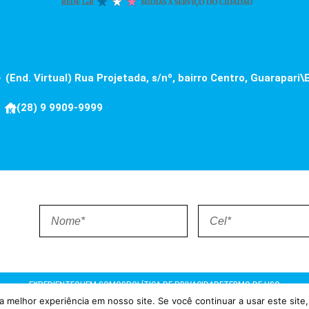
(End. Virtual) Rua Projetada, s/nº, bairro Centro, Guarapari\
(28) 9 9909-9999
EXPEDIENTE
QUEM SOMOS
POLÍTICA DE PRIVACIDADE
TERMO DE USO
 melhor experiência em nosso site. Se você continuar a usar este site,