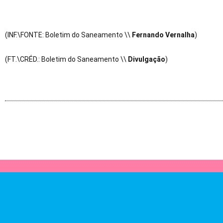
(INF.\FONTE: Boletim do Saneamento \\
Fernando Vernalha
)
(FT.\CRÉD.: Boletim do Saneamento \\
Divulgação
)