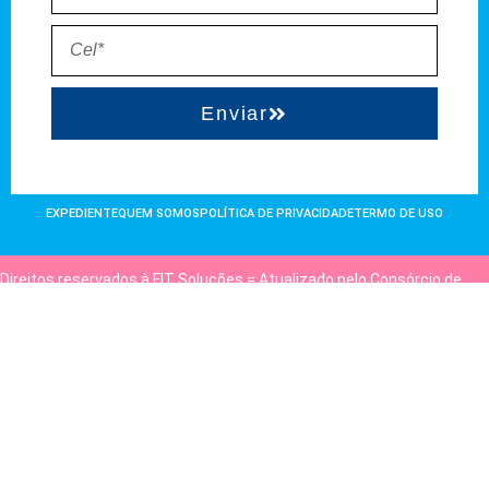
Enviar
EXPEDIENTE
QUEM SOMOS
POLÍTICA DE PRIVACIDADE
TERMO DE USO
Direitos reservados à FIT Soluções = Atualizado pelo Consórcio de
Agências: Kriativuz e Philadelphia = Hospedado em
hostgut.com.br