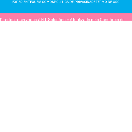
EXPEDIENTE
QUEM SOMOS
POLÍTICA DE PRIVACIDADE
TERMO DE USO
Direitos reservados à FIT Soluções = Atualizado pelo Consórcio de
Agências: Kriativuz e Philadelphia = Hospedado em
hostgut.com.br