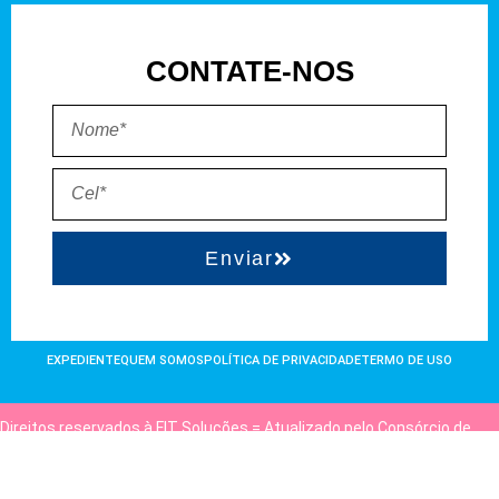
CONTATE-NOS
Enviar
EXPEDIENTE
QUEM SOMOS
POLÍTICA DE PRIVACIDADE
TERMO DE USO
Direitos reservados à FIT Soluções = Atualizado pelo Consórcio de
Agências: Kriativuz e Philadelphia = Hospedado em
hostgut.com.br