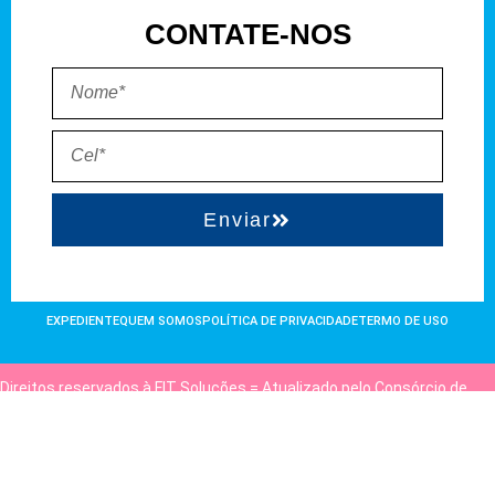
CONTATE-NOS
Enviar
EXPEDIENTE
QUEM SOMOS
POLÍTICA DE PRIVACIDADE
TERMO DE USO
Direitos reservados à FIT Soluções = Atualizado pelo Consórcio de
Agências: Kriativuz e Philadelphia = Hospedado em
hostgut.com.br