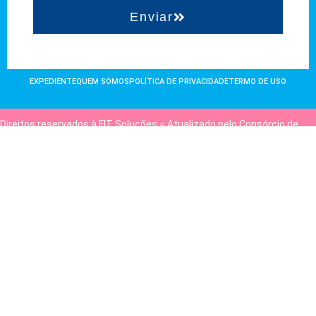
Enviar
EXPEDIENTE
QUEM SOMOS
POLÍTICA DE PRIVACIDADE
TERMO DE USO
Direitos reservados à FIT Soluções = Atualizado pelo Consórcio de
Agências: Kriativuz e Philadelphia = Hospedado em
hostgut.com.br