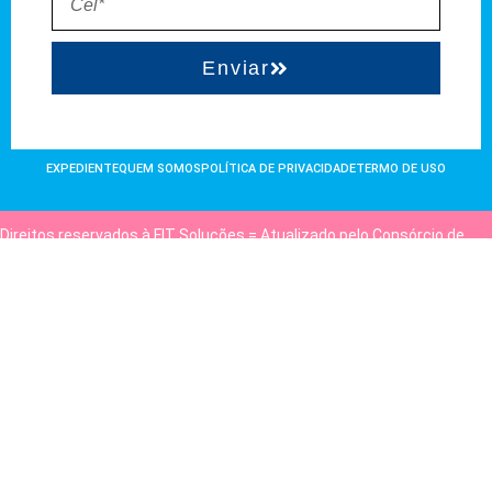
Enviar
EXPEDIENTE
QUEM SOMOS
POLÍTICA DE PRIVACIDADE
TERMO DE USO
Direitos reservados à FIT Soluções = Atualizado pelo Consórcio de
Agências: Kriativuz e Philadelphia = Hospedado em
hostgut.com.br