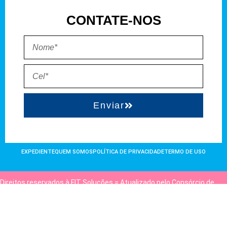
CONTATE-NOS
Enviar
EXPEDIENTE
QUEM SOMOS
POLÍTICA DE PRIVACIDADE
TERMO DE USO
Direitos reservados à FIT Soluções = Atualizado pelo Consórcio de
Agências: Kriativuz e Philadelphia = Hospedado em
hostgut.com.br