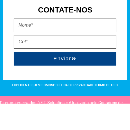
CONTATE-NOS
Enviar
EXPEDIENTE
QUEM SOMOS
POLÍTICA DE PRIVACIDADE
TERMO DE USO
Direitos reservados à FIT Soluções = Atualizado pelo Consórcio de
Agências: Kriativuz e Philadelphia = Hospedado em
hostgut.com.br