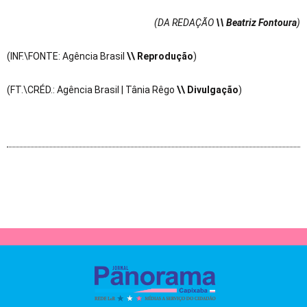
(DA REDAÇÃO
\\ Beatriz Fontoura
)
(INF.\FONTE: Agência Brasil
\\ Reprodução
)
(FT.\CRÉD.: Agência Brasil | Tânia Rêgo
\\ Divulgação
)