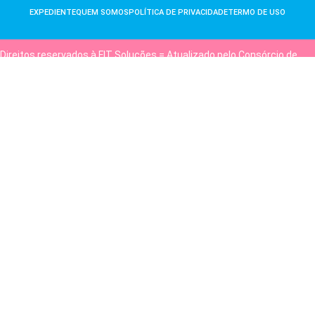
EXPEDIENTE
QUEM SOMOS
POLÍTICA DE PRIVACIDADE
TERMO DE USO
Direitos reservados à FIT Soluções = Atualizado pelo Consórcio de
Agências: Kriativuz e Philadelphia = Hospedado em
hostgut.com.br