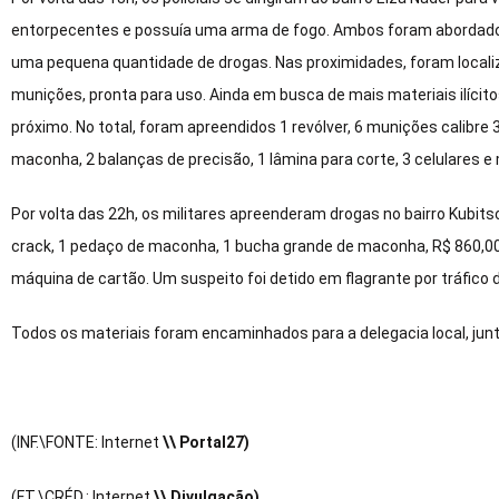
entorpecentes e possuía uma arma de fogo. Ambos foram abordados 
uma pequena quantidade de drogas. Nas proximidades, foram local
munições, pronta para uso. Ainda em busca de mais materiais ilícit
próximo. No total, foram apreendidos 1 revólver, 6 munições calibre 
maconha, 2 balanças de precisão, 1 lâmina para corte, 3 celulares e
Por volta das 22h, os militares apreenderam drogas no bairro Kubit
crack, 1 pedaço de maconha, 1 bucha grande de maconha, R$ 860,00 e
máquina de cartão. Um suspeito foi detido em flagrante por tráfico 
Todos os materiais foram encaminhados para a delegacia local, ju
(INF.\FONTE: Internet
\\ Portal27)
(FT.\CRÉD.: Internet
\\ Divulgação)