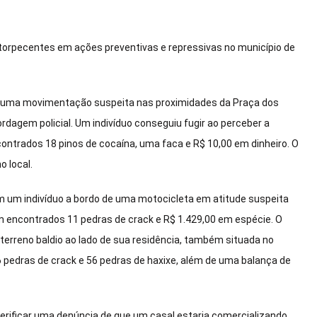
ntorpecentes em ações preventivas e repressivas no município de
aram uma movimentação suspeita nas proximidades da Praça dos
rdagem policial. Um indivíduo conseguiu fugir ao perceber a
contrados 18 pinos de cocaína, uma faca e R$ 10,00 em dinheiro. O
o local.
aram um indivíduo a bordo de uma motocicleta em atitude suspeita
am encontrados 11 pedras de crack e R$ 1.429,00 em espécie. O
erreno baldio ao lado de sua residência, também situada no
56 pedras de crack e 56 pedras de haxixe, além de uma balança de
a verificar uma denúncia de que um casal estaria comercializando