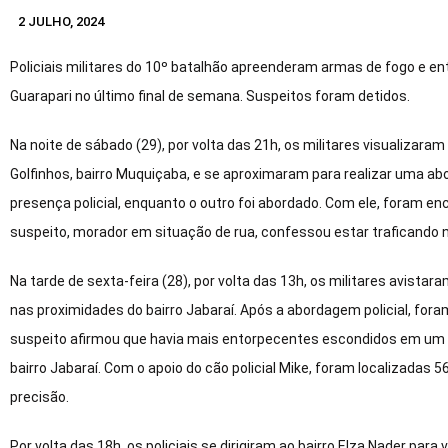
2 JULHO, 2024
Policiais militares do 10º batalhão apreenderam armas de fogo e e
Guarapari no último final de semana. Suspeitos foram detidos.
Na noite de sábado (29), por volta das 21h, os militares visualiz
Golfinhos, bairro Muquiçaba, e se aproximaram para realizar uma abo
presença policial, enquanto o outro foi abordado. Com ele, foram en
suspeito, morador em situação de rua, confessou estar traficando n
Na tarde de sexta-feira (28), por volta das 13h, os militares avist
nas proximidades do bairro Jabaraí. Após a abordagem policial, for
suspeito afirmou que havia mais entorpecentes escondidos em um t
bairro Jabaraí. Com o apoio do cão policial Mike, foram localizadas 
precisão.
Por volta das 18h, os policiais se dirigiram ao bairro Elza Nader par