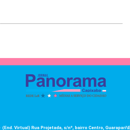
(End. Virtual) Rua Projetada, s/nº, bairro Centro, Guarapari\