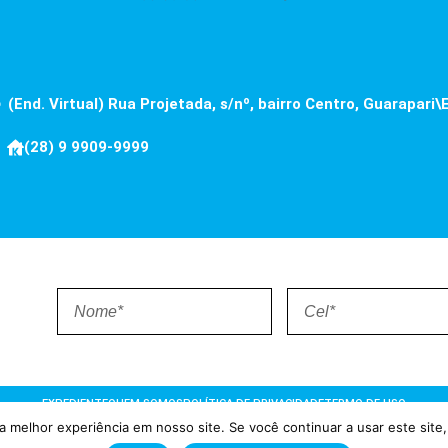
(End. Virtual) Rua Projetada, s/nº, bairro Centro, Guarapari\
(28) 9 9909-9999
EXPEDIENTE
QUEM SOMOS
POLÍTICA DE PRIVACIDADE
TERMO DE USO
 melhor experiência em nosso site. Se você continuar a usar este site,