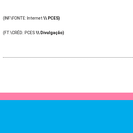
(INF.\FONTE: Internet
\\ PCES)
(FT.\CRÉD.: PCES
\\ Divulgação)