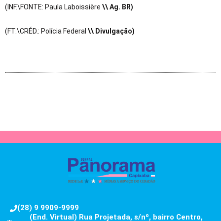
(INF.\FONTE: Paula Laboissière
\\ Ag. BR)
(FT.\CRÉD.: Polícia Federal
\\ Divulgação)
(28) 9 9909-9999
(End. Virtual) Rua Projetada, s/nº, bairro Centro,