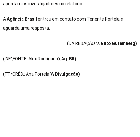
apontam os investigadores no relatório.
A
Agência Brasil
entrou em contato com Tenente Portela e
aguarda uma resposta.
(DA REDAÇÃO
\\ Guto Gutemberg)
(INF.\FONTE: Alex Rodrigue
\
\ Ag. BR)
(FT.\CRÉD.: Ana Portela
\
\ Divulgação)