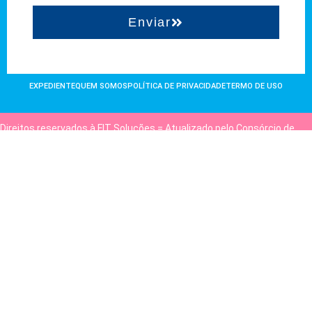
Enviar
EXPEDIENTE
QUEM SOMOS
POLÍTICA DE PRIVACIDADE
TERMO DE USO
Direitos reservados à FIT Soluções = Atualizado pelo Consórcio de
Agências: Kriativuz e Philadelphia = Hospedado em
hostgut.com.br