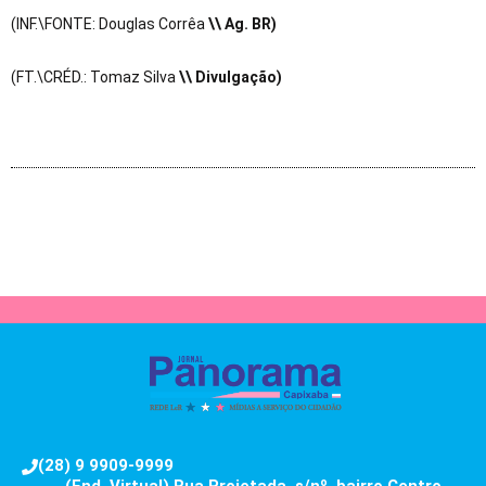
(INF.\FONTE: Douglas Corrêa
\
\ Ag. BR)
(FT.\CRÉD.: Tomaz Silva
\
\ Divulgação)
(28) 9 9909-9999