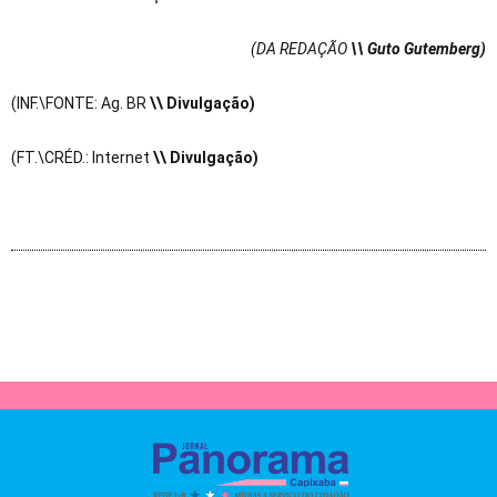
(DA REDAÇÃO
\\ Guto Gutemberg)
(INF.\FONTE: Ag. BR
\\ Divulgação)
(FT.\CRÉD.: Internet
\\ Divulgação)