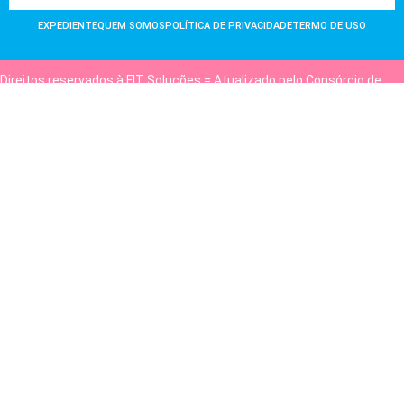
EXPEDIENTE
QUEM SOMOS
POLÍTICA DE PRIVACIDADE
TERMO DE USO
Direitos reservados à FIT Soluções = Atualizado pelo Consórcio de
Agências: Kriativuz e Philadelphia = Hospedado em
hostgut.com.br