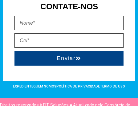
CONTATE-NOS
Enviar
EXPEDIENTE
QUEM SOMOS
POLÍTICA DE PRIVACIDADE
TERMO DE USO
Direitos reservados à FIT Soluções = Atualizado pelo Consórcio de
Agências: Kriativuz e Philadelphia = Hospedado em
hostgut.com.br