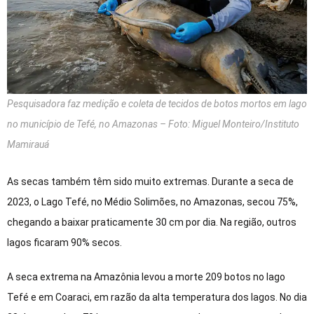
Pesquisadora faz medição e coleta de tecidos de botos mortos em lago
no município de Tefé, no Amazonas – Foto: Miguel Monteiro/Instituto
Mamirauá
As secas também têm sido muito extremas. Durante a seca de
2023, o Lago Tefé, no Médio Solimões, no Amazonas, secou 75%,
chegando a baixar praticamente 30 cm por dia. Na região, outros
lagos ficaram 90% secos.
A seca extrema na Amazônia levou a morte 209 botos no lago
Tefé e em Coaraci, em razão da alta temperatura dos lagos. No dia