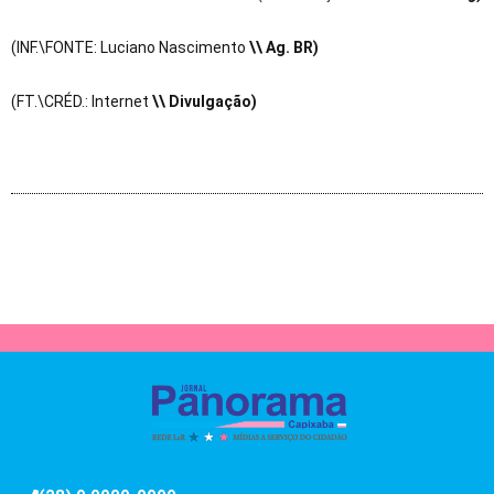
(INF.\FONTE: Luciano Nascimento
\\ Ag. BR)
(FT.\CRÉD.: Internet
\\ Divulgação)