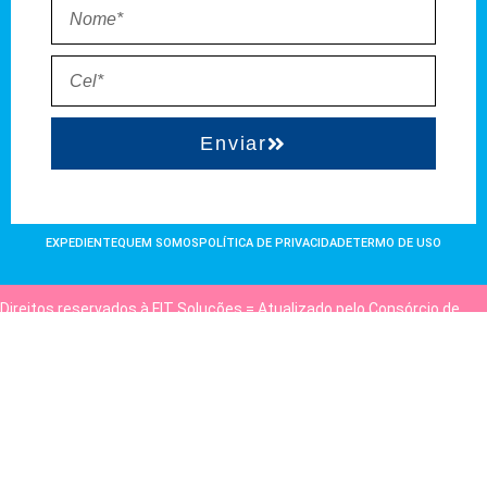
Enviar
EXPEDIENTE
QUEM SOMOS
POLÍTICA DE PRIVACIDADE
TERMO DE USO
Direitos reservados à FIT Soluções = Atualizado pelo Consórcio de
Agências: Kriativuz e Philadelphia = Hospedado em
hostgut.com.br