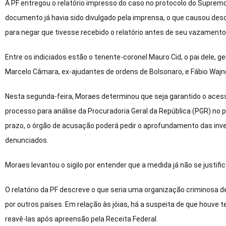
A PF entregou o relatório impresso do caso no protocolo do Supremo
documento já havia sido divulgado pela imprensa, o que causou desc
para negar que tivesse recebido o relatório antes de seu vazamento
Entre os indiciados estão o tenente-coronel Mauro Cid, o pai dele, g
Marcelo Câmara, ex-ajudantes de ordens de Bolsonaro, e Fábio Wajn
Nesta segunda-feira, Moraes determinou que seja garantido o acesso
processo para análise da Procuradoria Geral da República (PGR) no 
prazo, o órgão de acusação poderá pedir o aprofundamento das inve
denunciados.
Moraes levantou o sigilo por entender que a medida já não se justifica
O relatório da PF descreve o que seria uma organização criminosa d
por outros países. Em relação às jóias, há a suspeita de que houve t
reavê-las após apreensão pela Receita Federal.