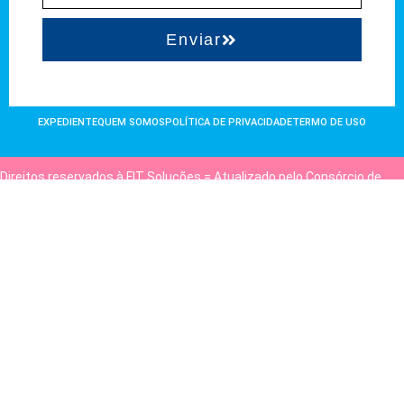
Enviar
EXPEDIENTE
QUEM SOMOS
POLÍTICA DE PRIVACIDADE
TERMO DE USO
Direitos reservados à FIT Soluções = Atualizado pelo Consórcio de
Agências: Kriativuz e Philadelphia = Hospedado em
hostgut.com.br