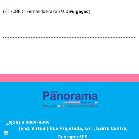
(FT.\CRÉD.: Fernando Frazão
\\ Divulgação
)
(28) 9 9909-9999
(End. Virtual) Rua Projetada, s/nº, bairro Centro,
Guarapari\ES.