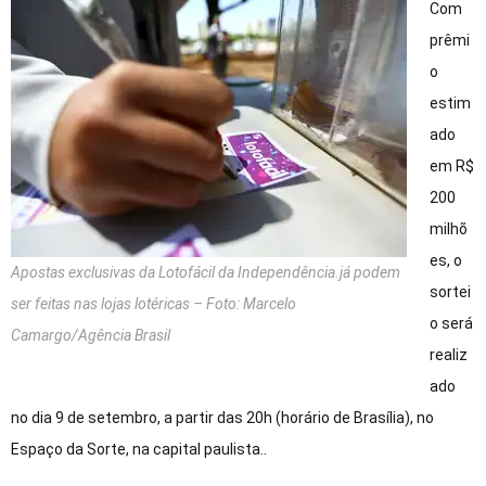
Com
prêmi
o
estim
ado
em R$
200
milhõ
es, o
Apostas exclusivas da Lotofácil da Independência.já podem
sortei
ser feitas nas lojas lotéricas – Foto: Marcelo
o será
Camargo/Agência Brasil
realiz
ado
no dia 9 de setembro, a partir das 20h (horário de Brasília), no
Espaço da Sorte, na capital paulista..