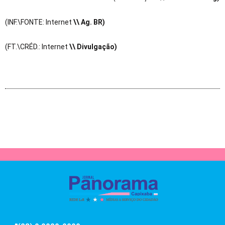
(INF.\FONTE: Internet
\\ Ag. BR)
(FT.\CRÉD.: Internet
\\ Divulgação)