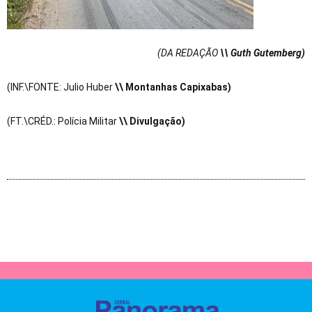
(DA REDAÇÃO
\\ Guth Gutemberg)
(INF.\FONTE: Julio Huber
\\ Montanhas Capixabas)
(FT.\CRÉD.: Polícia Militar
\\ Divulgação)