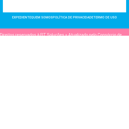
EXPEDIENTE
QUEM SOMOS
POLÍTICA DE PRIVACIDADE
TERMO DE USO
Direitos reservados à FIT Soluções = Atualizado pelo Consórcio de
Agências: Kriativuz e Philadelphia = Hospedado em
hostgut.com.br