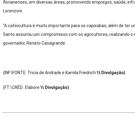
florianenses, em diversas áreas, promovendo empregos, saúde, infrae
Lorenzoni.
“A cafeicultura é muito importante para os capixabas, além de ter 
Santo assumiu um compromisso com os agricultores, realizando o mai
governador, Renato Casagrande.
(INF.\FONTE: Tricia de Andrade e Kamila Friedrich
\\ Divulgação)
(FT.\CRÉD.: Elabore
\\ Divulgação)