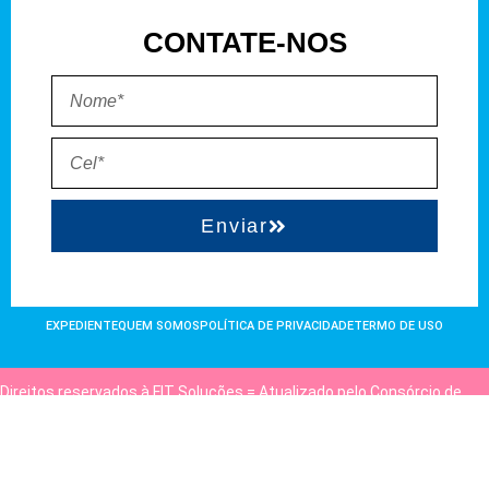
CONTATE-NOS
Enviar
EXPEDIENTE
QUEM SOMOS
POLÍTICA DE PRIVACIDADE
TERMO DE USO
Direitos reservados à FIT Soluções = Atualizado pelo Consórcio de
Agências: Kriativuz e Philadelphia = Hospedado em
hostgut.com.br