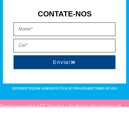
CONTATE-NOS
Enviar
EXPEDIENTE
QUEM SOMOS
POLÍTICA DE PRIVACIDADE
TERMO DE USO
Direitos reservados à FIT Soluções = Atualizado pelo Consórcio de
Agências: Kriativuz e Philadelphia = Hospedado em
hostgut.com.br